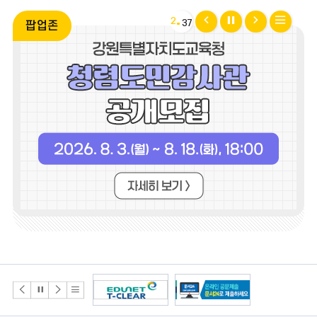
팝
팝
팝
리
2
37
팝업존
업
업
업
스
존
존
존
트
이
정
다
보
전
지
음
기
배
배
배
배
너
너
너
너