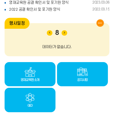
영재교육원 공결 확인서 및 포기원 양식
2023.03.06
2022 공결 확인서 및 포기원 양식
2022.03.15
일
행사일정
정
더
8
이
다
보
전
음
기
달
달
데이터가 없습니다.
영재교육원 소개
공지사항
GED