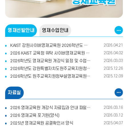
게
공
영재선발안내
영재수업안내
시
지
사
판
항
KAIST 강원사이버영재교육원 2026학년도 모집기간 연장 안내
2026.04.21
더
2026 KAIST 교육청 위탁 사이버영재교육원 학부모 설명회 안내
2026.04.02
보
기
2026학년도 영재교육원 개강식 일정 및 수업 일정 안내
2026.03.03
2026학년도 강원특별자치도원주교육지원청부설영재교육원 교육대상자 최종 선발 결과 안내(합격자 발표)
2025.12.26
2026학년도 원주교육지원청부설영재교육원 교육대상자 선발을 위한 심층면접 대상자(대상자 동일하며 엑셀 파일의 중학교 명단에서 초등학교 명단으로 수정)
2025.12.09
게
공
자료실
시
지
사
판
항
2026 영재교육원 개강식 자료집과 안내 파일 올려드립니다.
2026.03.18
더
2026 영재교육 포기원(양식)
2026.03.12
보
기
2025년 영재교육원 공결확인서 양식
2025.04.07