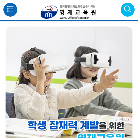
메
뉴
통
검색
열
합
검
색
기
닫
기