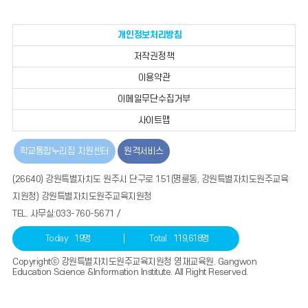
이
정
다
리
전
지
음
스
개인정보처리방침
트
저작권정책
이용약관
이메일무단수집거부
사이트맵
학교통합누리집 지원센터
원격서비스
(26640) 강원특별자치도 원주시 단구로 151(명륜동, 강원특별자치도원주교육
지원청) 강원특별자치도원주교육지원청
TEL. 사무실:033-760-5671 /
Today
19명
Total
119,618명
Copyrightⓒ 강원특별자치도원주교육지원청 영재교육원. Gangwon
Education Science &Information Institute. All Right Reserved.